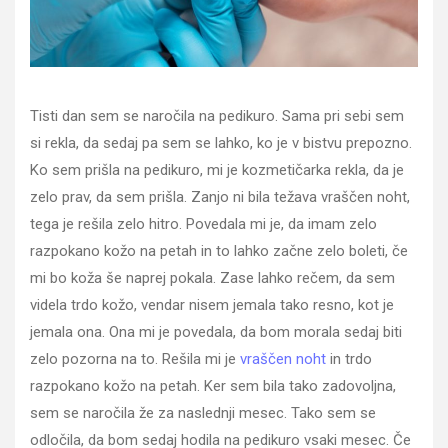
Tisti dan sem se naročila na pedikuro. Sama pri sebi sem
si rekla, da sedaj pa sem se lahko, ko je v bistvu prepozno.
Ko sem prišla na pedikuro, mi je kozmetičarka rekla, da je
zelo prav, da sem prišla. Zanjo ni bila težava vraščen noht,
tega je rešila zelo hitro. Povedala mi je, da imam zelo
razpokano kožo na petah in to lahko začne zelo boleti, če
mi bo koža še naprej pokala. Zase lahko rečem, da sem
videla trdo kožo, vendar nisem jemala tako resno, kot je
jemala ona. Ona mi je povedala, da bom morala sedaj biti
zelo pozorna na to. Rešila mi je
vraščen noht
in trdo
razpokano kožo na petah. Ker sem bila tako zadovoljna,
sem se naročila že za naslednji mesec. Tako sem se
odločila, da bom sedaj hodila na pedikuro vsaki mesec. Če