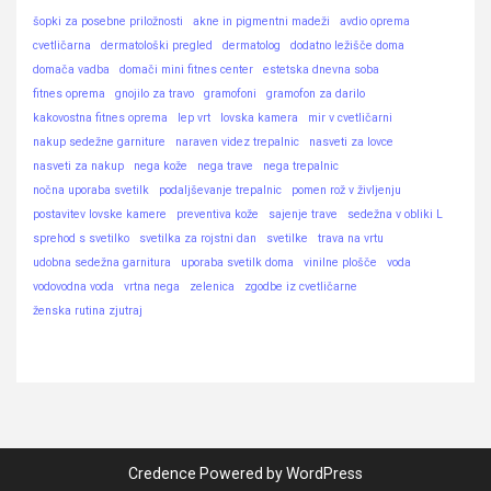
šopki za posebne priložnosti
akne in pigmentni madeži
avdio oprema
cvetličarna
dermatološki pregled
dermatolog
dodatno ležišče doma
domača vadba
domači mini fitnes center
estetska dnevna soba
fitnes oprema
gnojilo za travo
gramofoni
gramofon za darilo
kakovostna fitnes oprema
lep vrt
lovska kamera
mir v cvetličarni
nakup sedežne garniture
naraven videz trepalnic
nasveti za lovce
nasveti za nakup
nega kože
nega trave
nega trepalnic
nočna uporaba svetilk
podaljševanje trepalnic
pomen rož v življenju
postavitev lovske kamere
preventiva kože
sajenje trave
sedežna v obliki L
sprehod s svetilko
svetilka za rojstni dan
svetilke
trava na vrtu
udobna sedežna garnitura
uporaba svetilk doma
vinilne plošče
voda
vodovodna voda
vrtna nega
zelenica
zgodbe iz cvetličarne
ženska rutina zjutraj
Credence Powered by WordPress