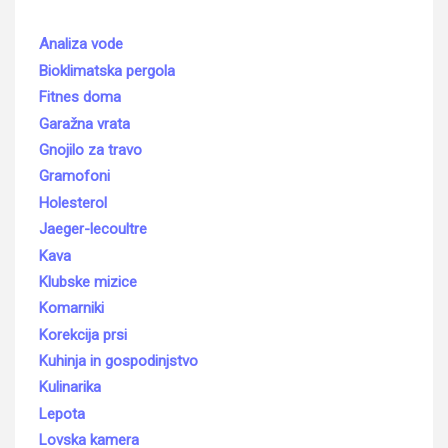
Analiza vode
Bioklimatska pergola
Fitnes doma
Garažna vrata
Gnojilo za travo
Gramofoni
Holesterol
Jaeger-lecoultre
Kava
Klubske mizice
Komarniki
Korekcija prsi
Kuhinja in gospodinjstvo
Kulinarika
Lepota
Lovska kamera