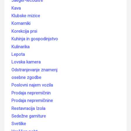
Jaeger-lecoultre
Kava
Klubske mizice
Komarniki
Korekcija prsi
Kuhinja in gospodinjstvo
Kulinarika
Lepota
Lovska kamera
Odstranjevanje znamenj
osebne zgodbe
Poslovni najem vozila
Prodaja nepremičnin
Prodaja nepremičnine
Restavracija Izola
Sedežne garniture
Svetilke