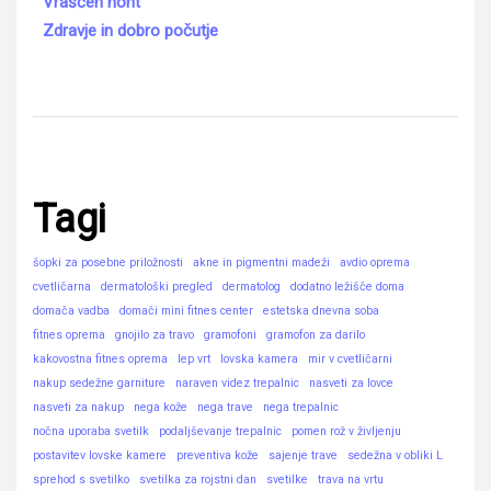
Vraščen noht
Zdravje in dobro počutje
Tagi
šopki za posebne priložnosti
akne in pigmentni madeži
avdio oprema
cvetličarna
dermatološki pregled
dermatolog
dodatno ležišče doma
domača vadba
domači mini fitnes center
estetska dnevna soba
fitnes oprema
gnojilo za travo
gramofoni
gramofon za darilo
kakovostna fitnes oprema
lep vrt
lovska kamera
mir v cvetličarni
nakup sedežne garniture
naraven videz trepalnic
nasveti za lovce
nasveti za nakup
nega kože
nega trave
nega trepalnic
nočna uporaba svetilk
podaljševanje trepalnic
pomen rož v življenju
postavitev lovske kamere
preventiva kože
sajenje trave
sedežna v obliki L
sprehod s svetilko
svetilka za rojstni dan
svetilke
trava na vrtu