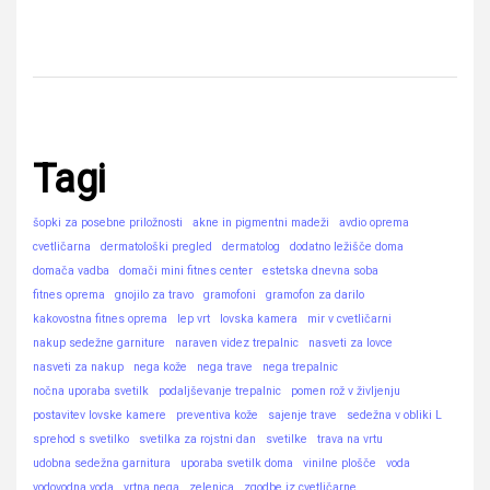
Tagi
šopki za posebne priložnosti
akne in pigmentni madeži
avdio oprema
cvetličarna
dermatološki pregled
dermatolog
dodatno ležišče doma
domača vadba
domači mini fitnes center
estetska dnevna soba
fitnes oprema
gnojilo za travo
gramofoni
gramofon za darilo
kakovostna fitnes oprema
lep vrt
lovska kamera
mir v cvetličarni
nakup sedežne garniture
naraven videz trepalnic
nasveti za lovce
nasveti za nakup
nega kože
nega trave
nega trepalnic
nočna uporaba svetilk
podaljševanje trepalnic
pomen rož v življenju
postavitev lovske kamere
preventiva kože
sajenje trave
sedežna v obliki L
sprehod s svetilko
svetilka za rojstni dan
svetilke
trava na vrtu
udobna sedežna garnitura
uporaba svetilk doma
vinilne plošče
voda
vodovodna voda
vrtna nega
zelenica
zgodbe iz cvetličarne