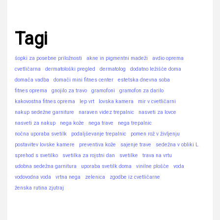
Tagi
šopki za posebne priložnosti
akne in pigmentni madeži
avdio oprema
cvetličarna
dermatološki pregled
dermatolog
dodatno ležišče doma
domača vadba
domači mini fitnes center
estetska dnevna soba
fitnes oprema
gnojilo za travo
gramofoni
gramofon za darilo
kakovostna fitnes oprema
lep vrt
lovska kamera
mir v cvetličarni
nakup sedežne garniture
naraven videz trepalnic
nasveti za lovce
nasveti za nakup
nega kože
nega trave
nega trepalnic
nočna uporaba svetilk
podaljševanje trepalnic
pomen rož v življenju
postavitev lovske kamere
preventiva kože
sajenje trave
sedežna v obliki L
sprehod s svetilko
svetilka za rojstni dan
svetilke
trava na vrtu
udobna sedežna garnitura
uporaba svetilk doma
vinilne plošče
voda
vodovodna voda
vrtna nega
zelenica
zgodbe iz cvetličarne
ženska rutina zjutraj