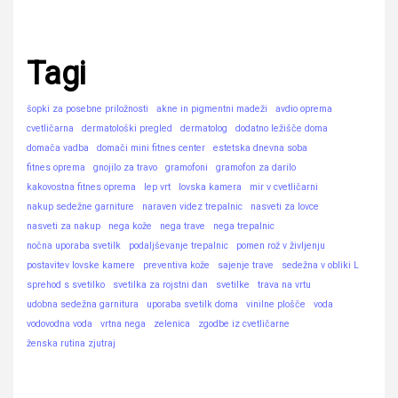
Tagi
šopki za posebne priložnosti
akne in pigmentni madeži
avdio oprema
cvetličarna
dermatološki pregled
dermatolog
dodatno ležišče doma
domača vadba
domači mini fitnes center
estetska dnevna soba
fitnes oprema
gnojilo za travo
gramofoni
gramofon za darilo
kakovostna fitnes oprema
lep vrt
lovska kamera
mir v cvetličarni
nakup sedežne garniture
naraven videz trepalnic
nasveti za lovce
nasveti za nakup
nega kože
nega trave
nega trepalnic
nočna uporaba svetilk
podaljševanje trepalnic
pomen rož v življenju
postavitev lovske kamere
preventiva kože
sajenje trave
sedežna v obliki L
sprehod s svetilko
svetilka za rojstni dan
svetilke
trava na vrtu
udobna sedežna garnitura
uporaba svetilk doma
vinilne plošče
voda
vodovodna voda
vrtna nega
zelenica
zgodbe iz cvetličarne
ženska rutina zjutraj