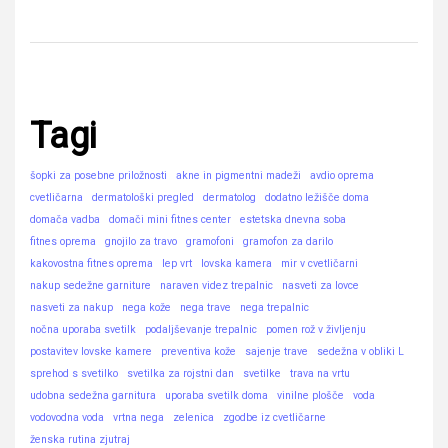
Tagi
šopki za posebne priložnosti
akne in pigmentni madeži
avdio oprema
cvetličarna
dermatološki pregled
dermatolog
dodatno ležišče doma
domača vadba
domači mini fitnes center
estetska dnevna soba
fitnes oprema
gnojilo za travo
gramofoni
gramofon za darilo
kakovostna fitnes oprema
lep vrt
lovska kamera
mir v cvetličarni
nakup sedežne garniture
naraven videz trepalnic
nasveti za lovce
nasveti za nakup
nega kože
nega trave
nega trepalnic
nočna uporaba svetilk
podaljševanje trepalnic
pomen rož v življenju
postavitev lovske kamere
preventiva kože
sajenje trave
sedežna v obliki L
sprehod s svetilko
svetilka za rojstni dan
svetilke
trava na vrtu
udobna sedežna garnitura
uporaba svetilk doma
vinilne plošče
voda
vodovodna voda
vrtna nega
zelenica
zgodbe iz cvetličarne
ženska rutina zjutraj