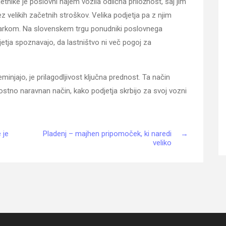
tnike je poslovni najem vozila odlična priložnost, saj jim
z velikih začetnih stroškov. Velika podjetja pa z njim
 parkom. Na slovenskem trgu ponudniki poslovnega
etja spoznavajo, da lastništvo ni več pogoj za
njajo, je prilagodljivost ključna prednost. Ta način
ostno naravnan način, kako podjetja skrbijo za svoj vozni
 je
Pladenj – majhen pripomoček, ki naredi
→
veliko