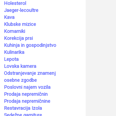
Holesterol
Jaeger-lecoultre
Kava
Klubske mizice
Komarniki
Korekcija prsi
Kuhinja in gospodinjstvo
Kulinarika
Lepota
Lovska kamera
Odstranjevanje znamenj
osebne zgodbe
Poslovni najem vozila
Prodaja nepremičnin
Prodaja nepremičnine
Restavracija Izola
Sedežne garniture