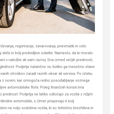
ževanja, registracije, zavarovanja, pnevmatik in celo
skrbi in bolj predvidljive izdatke. Namesto, da bi moralo
eri v naložbe ali sam razvoj. Ena izmed večjih prednosti,
glednost. Podjetje natančno ve, koliko ga mesečno stane
anih stroškov zaradi raznih okvar ali servisa. Po izteku
ja z novim, kar omogoča redno posodabljanje voznega
jive avtomobilske flote. Poleg finančnih koristi ima
o prednost. Podjetja se lahko odločajo za vozila z nižjim
i hibridne avtomobile, s čimer prispevajo k bolj
leni na voljo sodobna vozila, ki so tehnično brezhibna in