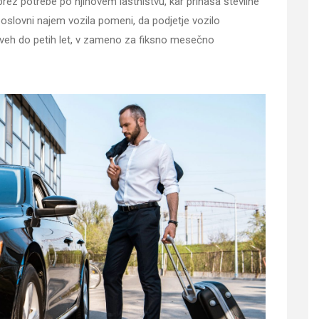
ez potrebe po njihovem lastništvu, kar prinaša številne
poslovni najem vozila pomeni, da podjetje vozilo
veh do petih let, v zameno za fiksno mesečno