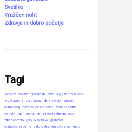
Svetilke
Vraščen noht
Zdravje in dobro počutje
Tagi
šopki za posebne priložnosti
akne in pigmentni madeži
avdio oprema
cvetličarna
dermatološki pregled
dermatolog
dodatno ležišče doma
domača vadba
domači mini fitnes center
estetska dnevna soba
fitnes oprema
gnojilo za travo
gramofoni
gramofon za darilo
kakovostna fitnes oprema
lep vrt