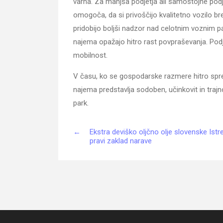
varna. Za manjša podjetja ali samostojne podje
omogoča, da si privoščijo kvalitetno vozilo bre
pridobijo boljši nadzor nad celotnim voznim
najema opažajo hitro rast povpraševanja. Podj
mobilnost.
V času, ko se gospodarske razmere hitro spremi
najema predstavlja sodoben, učinkovit in trajn
park.
←
Ekstra deviško oljčno olje slovenske Istre
pravi zaklad narave