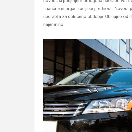
novost, ki podjetjem omogoča uporabo vozil br
finančne in organizacijske prednosti. Novost 
uporablja za določeno obdobje. Običajno od d
najemnino.