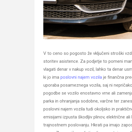
V to ceno so pogosto že vključeni stroški vzdr
storitev asistence. Za podjetje to pomeni manj 
vlagati denar v nakup vozil, lahko ta denar usm
ki jo ima
poslovni najem vozila
je finančna pre
uporaba posameznega vozila, saj ni nepričakov
pogodbe se vozilo enostavno vrne ali zamen
parka in ohranjanja sodobne, varčne ter zanesl
poslovni najem vozila tudi okoljsko in praktičn
emisijami izpusta škodljiv plinov, električne al
trajnostnem poslovanju. Hkrati pa imajo zapos