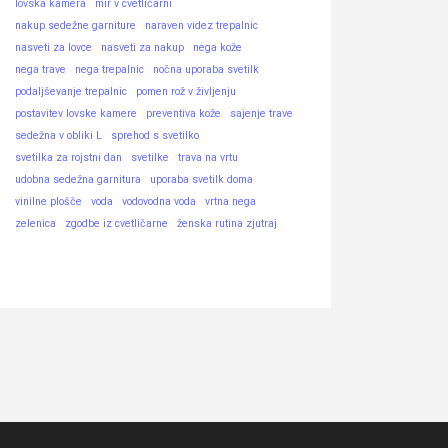
lovska kamera
mir v cvetličarni
nakup sedežne garniture
naraven videz trepalnic
nasveti za lovce
nasveti za nakup
nega kože
nega trave
nega trepalnic
nočna uporaba svetilk
podaljševanje trepalnic
pomen rož v življenju
postavitev lovske kamere
preventiva kože
sajenje trave
sedežna v obliki L
sprehod s svetilko
svetilka za rojstni dan
svetilke
trava na vrtu
udobna sedežna garnitura
uporaba svetilk doma
vinilne plošče
voda
vodovodna voda
vrtna nega
zelenica
zgodbe iz cvetličarne
ženska rutina zjutraj